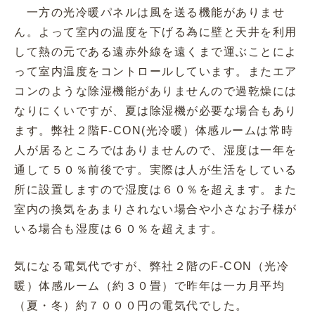
一方の光冷暖パネルは風を送る機能がありませ
ん。よって室内の温度を下げる為に壁と天井を利用
して熱の元である遠赤外線を遠くまで運ぶことによ
って室内温度をコントロールしています。またエア
コンのような除湿機能がありませんので過乾燥には
なりにくいですが、夏は除湿機が必要な場合もあり
ます。弊社２階F-CON(光冷暖）体感ルームは常時
人が居るところではありませんので、湿度は一年を
通して５０％前後です。実際は人が生活をしている
所に設置しますので湿度は６０％を超えます。また
室内の換気をあまりされない場合や小さなお子様が
いる場合も湿度は６０％を超えます。
気になる電気代ですが、弊社２階のF-CON（光冷
暖）体感ルーム（約３０畳）で昨年は一カ月平均
（夏・冬）約７０００円の電気代でした。