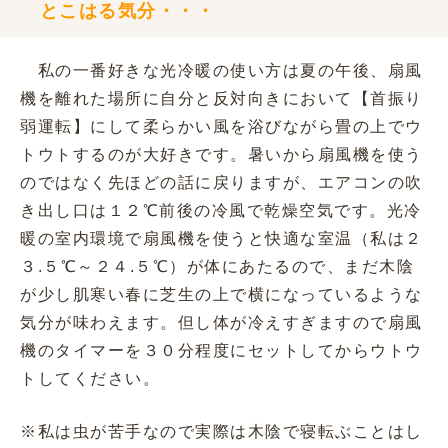
とこはる気分・・・
私の一番好きな光冷暖の使い方は夏の午後、扇風
機を離れた場所に自分と反対向きにおいて【首振り
弱運転】にして柔らかい風を浴びながら畳の上でウ
トウトするのが大好きです。暑いから扇風機を使う
のではなく先ほどの話に戻りますが、エアコンの吹
き出し口は１２℃前後の冷風で乾燥空気です。光冷
暖の室内環境で扇風機を使うと快適な室温（私は２
３.５℃～２４.５℃）が体にあたるので、まだ木陰
が少し肌寒い春に芝生の上で横になっているような
気分が味わえます。但し体が冷えすぎますので扇風
機のタイマーを３０分程度にセットしてからウトウ
トしてください。
※私は虫が苦手なので実際は木陰で寝転ぶことはし