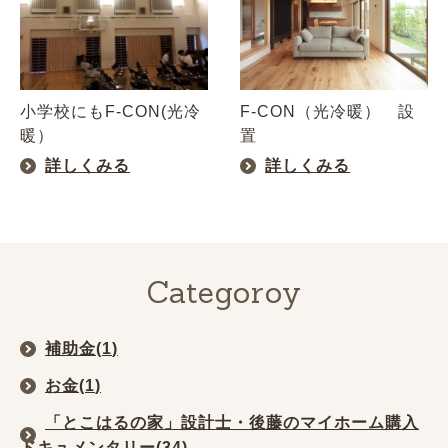
小学校にもF-CON(光冷
F-CON（光冷暖） 設
暖）
置
詳しくみる
詳しくみる
Categoroy
補助金(
1
)
お金(
1
)
「とこはるの家」設計士・後藤のマイホーム購入
ドキュメンタリー(
34
)