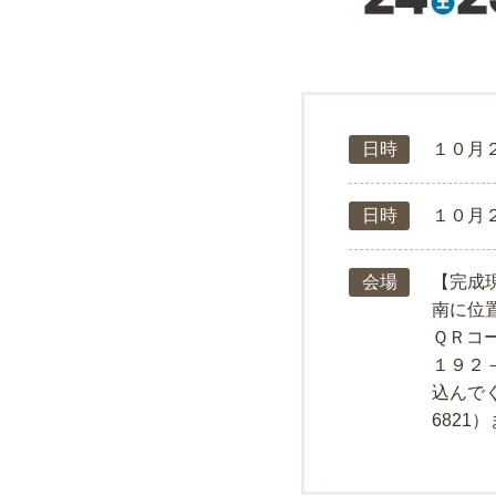
日時
１０月
日時
１０月
会場
【完成
南に位
ＱＲコ
１９２
込んでく
6821