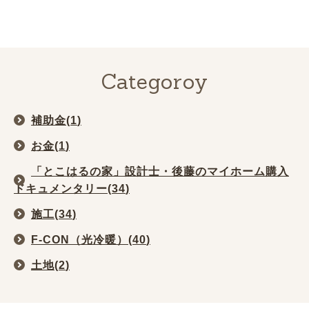
Categoroy
補助金(
1
)
お金(
1
)
「とこはるの家」設計士・後藤のマイホーム購入
ドキュメンタリー(
34
)
施工(
34
)
F-CON（光冷暖）(
40
)
土地(
2
)